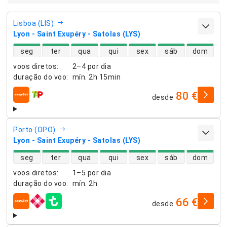
Lisboa (LIS)
Lyon - Saint Exupéry - Satolas (LYS)
disponibilidade de voos diretos
seg
ter
qua
qui
sex
sáb
dom
voos diretos
:
2–4 por dia
duração do voo
:
mín.
2h 15min
80 €
desde
companhias aéreas
Porto (OPO)
Lyon - Saint Exupéry - Satolas (LYS)
disponibilidade de voos diretos
seg
ter
qua
qui
sex
sáb
dom
voos diretos
:
1–5 por dia
duração do voo
:
mín.
2h
66 €
desde
companhias aéreas