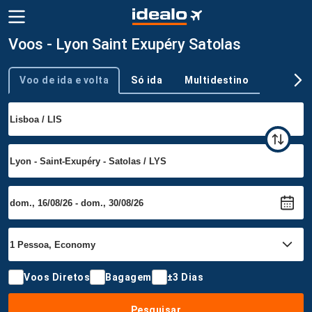
Voos - Lyon Saint Exupéry Satolas
Voo de ida e volta
Só ida
Multidestino
Tipo de viagem
Voos Diretos
Bagagem
±3 Dias
Pesquisar