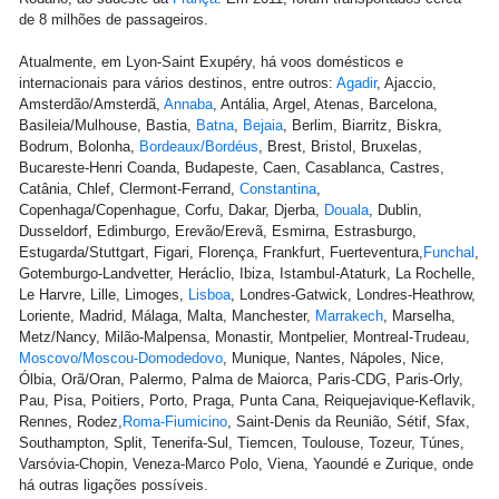
de 8 milhões de passageiros.
Atualmente, em Lyon-Saint Exupéry, há voos domésticos e
internacionais para vários destinos, entre outros:
Agadir
, Ajaccio,
Amsterdão/Amsterdã,
Annaba
, Antália, Argel, Atenas, Barcelona,
Basileia/Mulhouse, Bastia,
Batna
,
Bejaia
, Berlim, Biarritz, Biskra,
Bodrum, Bolonha,
Bordeaux/Bordéus
, Brest, Bristol, Bruxelas,
Bucareste-Henri Coanda, Budapeste, Caen, Casablanca, Castres,
Catânia, Chlef, Clermont-Ferrand,
Constantina
,
Copenhaga/Copenhague, Corfu, Dakar, Djerba,
Douala
, Dublin,
Dusseldorf, Edimburgo, Erevão/Erevã, Esmirna, Estrasburgo,
Estugarda/Stuttgart, Figari, Florença, Frankfurt, Fuerteventura,
Funchal
,
Gotemburgo-Landvetter, Heráclio, Ibiza, Istambul-Ataturk, La Rochelle,
Le Harvre, Lille, Limoges,
Lisboa
, Londres-Gatwick, Londres-Heathrow,
Loriente, Madrid, Málaga, Malta, Manchester,
Marrakech
, Marselha,
Metz/Nancy, Milão-Malpensa, Monastir, Montpelier, Montreal-Trudeau,
Moscovo/Moscou-Domodedovo
, Munique, Nantes, Nápoles, Nice,
Ólbia, Orã/Oran, Palermo, Palma de Maiorca, Paris-CDG, Paris-Orly,
Pau, Pisa, Poitiers, Porto, Praga, Punta Cana, Reiquejavique-Keflavik,
Rennes, Rodez,
Roma-Fiumicino
, Saint-Denis da Reunião, Sétif, Sfax,
Southampton, Split, Tenerifa-Sul, Tiemcen, Toulouse, Tozeur, Túnes,
Varsóvia-Chopin, Veneza-Marco Polo, Viena, Yaoundé e Zurique, onde
há outras ligações possíveis.