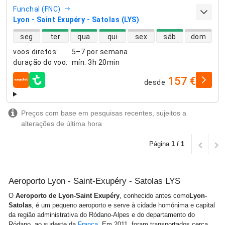
Funchal (FNC)
Lyon - Saint Exupéry - Satolas (LYS)
disponibilidade de voos diretos
seg
ter
qua
qui
sex
sáb
dom
voos diretos
:
5–7 por semana
duração do voo
:
mín.
3h 20min
157 €
desde
companhias aéreas
Preços com base em pesquisas recentes, sujeitos a
alterações de última hora
Página
1 / 1
Aeroporto Lyon - Saint-Exupéry - Satolas LYS
O
Aeroporto de Lyon-Saint Exupéry
, conhecido antes como
Lyon-
Satolas
, é um pequeno aeroporto e serve à cidade homónima e capital
da região administrativa do Ródano-Alpes e do departamento do
Ródano, ao sudeste da
França
. Em 2011, foram transportados cerca