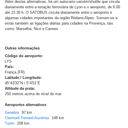
Além destas alternativas, há um autocarro vaivém/shuttle que circula
diariamente entre a estação ferroviária de Lyon e o aeroporto, de 6.00
até 23.30 h. O SATOBUS circula diariamente entre o aeroporto e
algumas cidades importantes da região Ródano-Alpes. Somam-se a
estas também as ligações diárias para cidades na Provença, tais
como: Marselha, Nice e Cannes.
Outras informações
Código do aeroporto:
LYS
País:
França (FR)
Latitude / Longitude:
45°43'32"N / 5°4'51"E
Altitude da pista:
250 metros acima do nível do mar
Aeroportos alternativos
Genebra
97 km
Clermont Ferrand Auvérnia
148 km
Turim
208 km