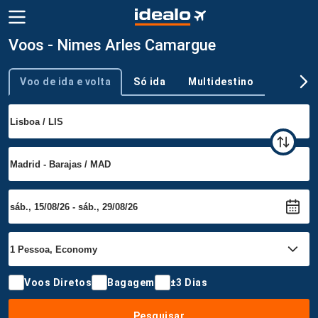
Voos - Nimes Arles Camargue
Voo de ida e volta
Só ida
Multidestino
Tipo de viagem
Voos Diretos
Bagagem
±3 Dias
Pesquisar