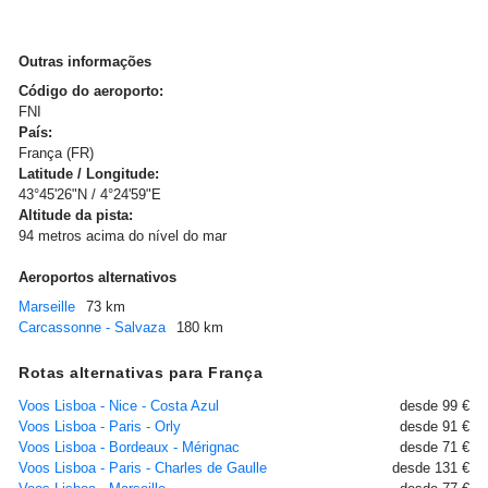
Outras informações
Código do aeroporto:
FNI
País:
França (FR)
Latitude / Longitude:
43°45'26"N / 4°24'59"E
Altitude da pista:
94 metros acima do nível do mar
Aeroportos alternativos
Marseille
73 km
Carcassonne - Salvaza
180 km
Rotas alternativas para França
Voos Lisboa - Nice - Costa Azul
desde 99 €
Voos Lisboa - Paris - Orly
desde 91 €
Voos Lisboa - Bordeaux - Mérignac
desde 71 €
Voos Lisboa - Paris - Charles de Gaulle
desde 131 €