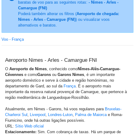
baratas de voo para as seguintes rotas:
- Nimes - Arles -
Camargue (FNI)
Poderá também alterar os filtros (
Aeroporto de chegada:
Nimes - Arles - Camargue (FNI)
) ou visualizar voos
alternativos e baratos.
Voo - França
Aeroporto Nimes - Arles - Camargue FNI
O
Aeroporto de Nimes
, conhecido como
Nîmes-Alès-Camargue-
Cévennes
e como
Garons
ou
Garons Nimes
, é um importante
aeroporto doméstico e serve à cidade e região homónimas, no
departamento de Gard, ao sul da
França
. É o aeroporto mais
importante da reserva natural provençal de Camargue, que pertence à
região mediterrânica de Languedoque-Rossilhão.
Atualmente, em Nimes - Garons, há voos regulares para
Bruxelas-
Charleroi Sul
,
Liverpool
,
Londres-Luton
,
Palma de Maiorca
e Roma-
Fiumicino, onde há outras ligações possíveis.
URL:
Sítio Web oficial
Estacionamento:
Sim. Com cobrança de taxas. Há um parque de