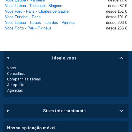
Voos Lisboa - Marseille
desde 77 €
Voos Lisboa - Toulouse - Blagnac
desde 87 €
Voos Faro - Paris - Charles de Gaulle
desde 151 €
Voos Funchal - Paris
desde 101 €
Voos Lisboa - Tarbes - Lourdes - Pirinéus
desde 203 €
Voos Porto - Pau - Pirinéus
desde 266 €
idealo voos
Voos
Conselhos
Companhias aéreas
Aeroportos
Agências
sites internacionais
nossa aplicação móvel