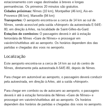
estacionamento com vagas destinadas à breves e longas
permanências. Os primeiros 20 minutos são gratuitos.
Cidades próximas:
Nîmes (10 km), Montpellier (46 km), Aix-en-
Provence (86 km), Marseille (94 km)
Transportes:
O aeroporto encontra-se a cerca de 14 km ao sul de
Nîmes, sendo acessível pela saída «Aéroport» da autoestrada E-54/E-
80, em direção à Arles, na localidade de Saint-Gilles-du-Gard.
Estações de comboios:
O passageiro deverá ir até à estação
ferroviária de Nîmes «Gare de Nîmes» e prosseguir em
vaivém/shuttlebus até ao aeroporto. Os horários dependem dos das
partidas e chegadas dos voos no aeroporto.
Localização
Este aeroporto encontra-se a cerca de 14 km ao sul do centro de
Nîmes, diretamente pela autoestrada A-54/E-80, depois de Nimes.
Para chegar em automóvel ao aeroporto, o passageiro deverá conduzir
pela autoestrada, em direção à Arles, até a saída «Aéroport».
Para chegar em comboio ou de autocarro ao aeroporto, o passageiro
deverá ir até à estação ferroviária de Nêmes «Gare de Nîmes» e
prosseguir em vaivém/shuttlebus até ao aeroporto. Os horários
dependem dos horários de partidas e chegadas dos voos no aeroporto.