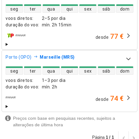
disponibilidade de voos diretos
seg
ter
qua
qui
sex
sáb
dom
voos diretos
:
2–5 por dia
duração do voo
:
mín.
2h 15min
77 €
desde
companhias aéreas
Porto (OPO)
Marseille (MRS)
disponibilidade de voos diretos
seg
ter
qua
qui
sex
sáb
dom
voos diretos
:
1–3 por dia
duração do voo
:
mín.
2h
74 €
desde
companhias aéreas
Preços com base em pesquisas recentes, sujeitos a
alterações de última hora
Página
1 / 1