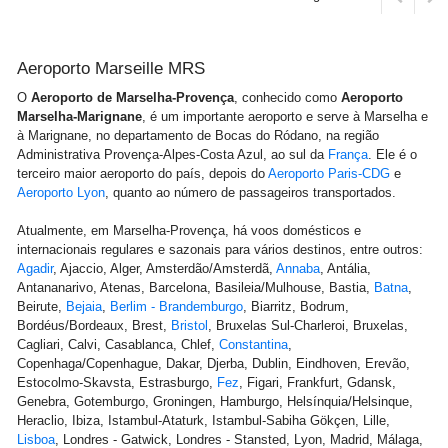
Aeroporto Marseille MRS
O
Aeroporto de Marselha-Provença
, conhecido como
Aeroporto
Marselha-Marignane
, é um importante aeroporto e serve à Marselha e
à Marignane, no departamento de Bocas do Ródano, na região
Administrativa Provença-Alpes-Costa Azul, ao sul da
França
. Ele é o
terceiro maior aeroporto do país, depois do
Aeroporto Paris-CDG
e
Aeroporto Lyon
, quanto ao número de passageiros transportados.
Atualmente, em Marselha-Provença, há voos domésticos e
internacionais regulares e sazonais para vários destinos, entre outros:
Agadir
, Ajaccio, Alger, Amsterdão/Amsterdã,
Annaba
, Antália,
Antananarivo, Atenas, Barcelona, Basileia/Mulhouse, Bastia,
Batna
,
Beirute,
Bejaia
,
Berlim - Brandemburgo
, Biarritz, Bodrum,
Bordéus/Bordeaux, Brest,
Bristol
, Bruxelas Sul-Charleroi, Bruxelas,
Cagliari, Calvi, Casablanca, Chlef,
Constantina
,
Copenhaga/Copenhague, Dakar, Djerba, Dublin, Eindhoven, Erevão,
Estocolmo-Skavsta, Estrasburgo,
Fez
, Figari, Frankfurt, Gdansk,
Genebra, Gotemburgo, Groningen, Hamburgo, Helsínquia/Helsinque,
Heraclio, Ibiza, Istambul-Ataturk, Istambul-Sabiha Gökçen, Lille,
Lisboa
, Londres - Gatwick, Londres - Stansted, Lyon, Madrid, Málaga,