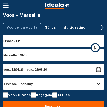
Voos - Marseille
Voo de ida e volta
Só ida
Multidestino
Tipo de viagem
Voos Diretos
Bagagem
±3 Dias
Pesquisar