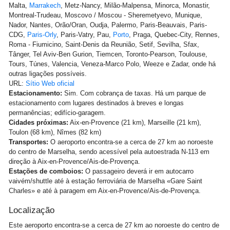
Malta,
Marrakech
, Metz-Nancy, Milão-Malpensa, Minorca, Monastir,
Montreal-Trudeau, Moscovo / Moscou - Sheremetyevo, Munique,
Nador, Nantes, Orão/Oran, Oudja, Palermo, Paris-Beauvais, Paris-
CDG,
Paris-Orly
, Paris-Vatry, Pau,
Porto
, Praga, Quebec-City, Rennes,
Roma - Fiumicino, Saint-Denis da Reunião, Setif, Sevilha, Sfax,
Tânger, Tel Aviv-Ben Gurion, Tiemcen, Toronto-Pearson, Toulouse,
Tours, Túnes, Valencia, Veneza-Marco Polo, Weeze e Zadar, onde há
outras ligações possíveis.
URL:
Sítio Web oficial
Estacionamento:
Sim. Com cobrança de taxas. Há um parque de
estacionamento com lugares destinados à breves e longas
permanências; edifício-garagem.
Cidades próximas:
Aix-en-Provence (21 km), Marseille (21 km),
Toulon (68 km), Nîmes (82 km)
Transportes:
O aeroporto encontra-se a cerca de 27 km ao noroeste
do centro de Marselha, sendo acessível pela autoestrada N-113 em
direção à Aix-en-Provence/Ais-de-Provença.
Estações de comboios:
O passageiro deverá ir em autocarro
vaivém/shuttle até à estação ferroviária de Marselha «Gare Saint
Charles» e até à paragem em Aix-en-Provence/Ais-de-Provença.
Localização
Este aeroporto encontra-se a cerca de 27 km ao noroeste do centro de