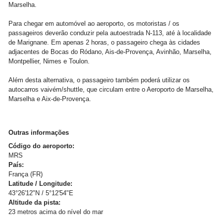
Marselha.
Para chegar em automóvel ao aeroporto, os motoristas / os
passageiros deverão conduzir pela autoestrada N-113, até à localidade
de Marignane. Em apenas 2 horas, o passageiro chega às cidades
adjacentes de Bocas do Ródano, Ais-de-Provença, Avinhão, Marselha,
Montpellier, Nimes e Toulon.
Além desta alternativa, o passageiro também poderá utilizar os
autocarros vaivém/shuttle, que circulam entre o Aeroporto de Marselha,
Marselha e Aix-de-Provença.
Outras informações
Código do aeroporto:
MRS
País:
França (FR)
Latitude / Longitude:
43°26'12"N / 5°12'54"E
Altitude da pista:
23 metros acima do nível do mar