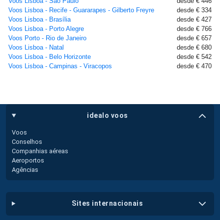
Voos Lisboa - São Paulo
desde € 446
Voos Lisboa - Recife - Guararapes - Gilberto Freyre
desde € 334
Voos Lisboa - Brasília
desde € 427
Voos Lisboa - Porto Alegre
desde € 766
Voos Porto - Rio de Janeiro
desde € 657
Voos Lisboa - Natal
desde € 680
Voos Lisboa - Belo Horizonte
desde € 542
Voos Lisboa - Campinas - Viracopos
desde € 470
idealo voos
Voos
Conselhos
Companhias aéreas
Aeroportos
Agências
sites internacionais