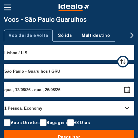
Voos - São Paulo Guarulhos
Voo de ida e volta
Só ida
Multidestino
Tipo de viagem
Voos Diretos
Bagagem
±3 Dias
Pesquisar