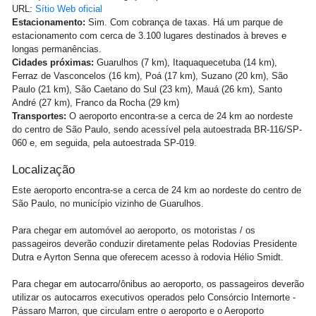
URL:
Sítio Web oficial
Estacionamento:
Sim. Com cobrança de taxas. Há um parque de
estacionamento com cerca de 3.100 lugares destinados à breves e
longas permanências.
Cidades próximas:
Guarulhos (7 km), Itaquaquecetuba (14 km),
Ferraz de Vasconcelos (16 km), Poá (17 km), Suzano (20 km), São
Paulo (21 km), São Caetano do Sul (23 km), Mauá (26 km), Santo
André (27 km), Franco da Rocha (29 km)
Transportes:
O aeroporto encontra-se a cerca de 24 km ao nordeste
do centro de São Paulo, sendo acessível pela autoestrada BR-116/SP-
060 e, em seguida, pela autoestrada SP-019.
Localização
Este aeroporto encontra-se a cerca de 24 km ao nordeste do centro de
São Paulo, no município vizinho de Guarulhos.
Para chegar em automóvel ao aeroporto, os motoristas / os
passageiros deverão conduzir diretamente pelas Rodovias Presidente
Dutra e Ayrton Senna que oferecem acesso à rodovia Hélio Smidt.
Para chegar em autocarro/ônibus ao aeroporto, os passageiros deverão
utilizar os autocarros executivos operados pelo Consórcio Internorte -
Pássaro Marron, que circulam entre o aeroporto e o Aeroporto