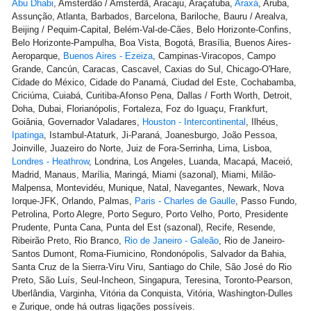
Abu Dhabi
, Amsterdão / Amsterdã, Aracaju, Araçatuba,
Araxá
, Aruba,
Assunção, Atlanta, Barbados, Barcelona, Bariloche, Bauru / Arealva,
Beijing / Pequim-Capital, Belém-Val-de-Cães, Belo Horizonte-Confins,
Belo Horizonte-Pampulha, Boa Vista, Bogotá, Brasília, Buenos Aires-
Aeroparque,
Buenos Aires - Ezeiza
, Campinas-Viracopos, Campo
Grande, Cancún, Caracas, Cascavel, Caxias do Sul, Chicago-O'Hare,
Cidade do México, Cidade do Panamá, Ciudad del Este, Cochabamba,
Criciúma, Cuiabá, Curitiba-Afonso Pena, Dallas / Forth Worth, Detroit,
Doha, Dubai, Florianópolis, Fortaleza, Foz do Iguaçu, Frankfurt,
Goiânia, Governador Valadares,
Houston - Intercontinental
, Ilhéus,
Ipatinga
, Istambul-Ataturk, Ji-Paraná, Joanesburgo, João Pessoa,
Joinville, Juazeiro do Norte, Juiz de Fora-Serrinha, Lima, Lisboa,
Londres - Heathrow
, Londrina, Los Angeles, Luanda, Macapá, Maceió,
Madrid, Manaus, Marília, Maringá, Miami (sazonal), Miami, Milão-
Malpensa, Montevidéu, Munique, Natal, Navegantes, Newark, Nova
Iorque-JFK, Orlando, Palmas,
Paris - Charles de Gaulle
, Passo Fundo,
Petrolina, Porto Alegre, Porto Seguro, Porto Velho, Porto, Presidente
Prudente, Punta Cana, Punta del Est (sazonal), Recife, Resende,
Ribeirão Preto, Rio Branco,
Rio de Janeiro - Galeão
, Rio de Janeiro-
Santos Dumont, Roma-Fiumicino, Rondonópolis, Salvador da Bahia,
Santa Cruz de la Sierra-Viru Viru, Santiago do Chile, São José do Rio
Preto, São Luís, Seul-Incheon, Singapura, Teresina, Toronto-Pearson,
Uberlândia, Varginha, Vitória da Conquista, Vitória, Washington-Dulles
e Zurique, onde há outras ligações possíveis.