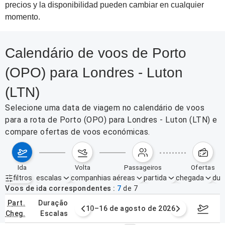
precios y la disponibilidad pueden cambiar en cualquier
momento.
Calendário de voos de Porto
(OPO) para Londres - Luton
(LTN)
Selecione uma data de viagem no calendário de voos
para a rota de Porto (OPO) para Londres - Luton (LTN) e
compare ofertas de voos económicas.
ida
volta
passageiros
ofertas
filtros
escalas
companhias aéreas
partida
chegada
dur
Filtros ativos
nenhum
Voos de ida correspondentes
7
de
7
part.
duração
e agosto de 2026
10–16 de agosto de 2026
17–23 d
cheg.
escalas