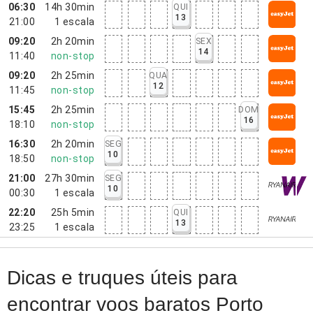
06:30
14h 30min
QUI
13
21:00
1
escala
09:20
2h 20min
SEX
14
11:40
non-stop
09:20
2h 25min
QUA
12
11:45
non-stop
15:45
2h 25min
DOM
16
18:10
non-stop
16:30
2h 20min
SEG
10
18:50
non-stop
21:00
27h 30min
SEG
10
00:30
1
escala
22:20
25h 5min
QUI
13
23:25
1
escala
Dicas e truques úteis para
encontrar voos baratos Porto