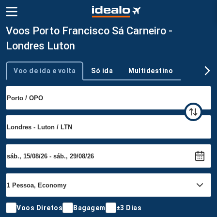
Voos Porto Francisco Sá Carneiro -
Londres Luton
Voo de ida e volta
Só ida
Multidestino
Tipo de viagem
Voos Diretos
Bagagem
±3 Dias