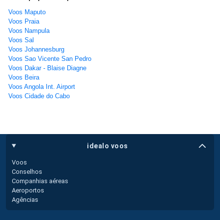
Voos Maputo
Voos Praia
Voos Nampula
Voos Sal
Voos Johannesburg
Voos Sao Vicente San Pedro
Voos Dakar - Blaise Diagne
Voos Beira
Voos Angola Int. Airport
Voos Cidade do Cabo
idealo voos
Voos
Conselhos
Companhias aéreas
Aeroportos
Agências