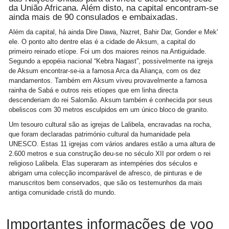
da União Africana. Além disto, na capital encontram-se
ainda mais de 90 consulados e embaixadas.
Além da capital, há ainda Dire Dawa, Nazret, Bahir Dar, Gonder e Mek'
ele. O ponto alto dentre elas é a cidade de Aksum, a capital do
primeiro reinado etíope. Foi um dos maiores reinos na Antiguidade.
Segundo a epopéia nacional “Kebra Nagast”, possivelmente na igreja
de Aksum encontrar-se-ia a famosa Arca da Aliança, com os dez
mandamentos. Também em Aksum viveu provavelmente a famosa
rainha de Sabá e outros reis etíopes que em linha directa
descenderiam do rei Salomão. Aksum também é conhecida por seus
obeliscos com 30 metros esculpidos em um único bloco de granito.
Um tesouro cultural são as igrejas de Lalibela, encravadas na rocha,
que foram declaradas património cultural da humanidade pela
UNESCO. Estas 11 igrejas com vários andares estão a uma altura de
2.600 metros e sua construção deu-se no século XII por ordem o rei
religioso Lalibela. Elas superaram as intempéries dos séculos e
abrigam uma colecção incomparável de afresco, de pinturas e de
manuscritos bem conservados, que são os testemunhos da mais
antiga comunidade cristã do mundo.
Importantes informações de voo