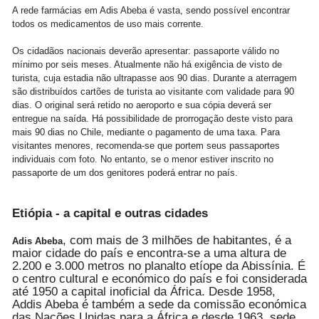
A rede farmácias em Adis Abeba é vasta, sendo possível encontrar
todos os medicamentos de uso mais corrente.
Os cidadãos nacionais deverão apresentar: passaporte válido no
mínimo por seis meses. Atualmente não há exigência de visto de
turista, cuja estadia não ultrapasse aos 90 dias. Durante a aterragem
são distribuídos cartões de turista ao visitante com validade para 90
dias. O original será retido no aeroporto e sua cópia deverá ser
entregue na saída. Há possibilidade de prorrogação deste visto para
mais 90 dias no Chile, mediante o pagamento de uma taxa. Para
visitantes menores, recomenda-se que portem seus passaportes
individuais com foto. No entanto, se o menor estiver inscrito no
passaporte de um dos genitores poderá entrar no país.
Etiópia - a capital e outras cidades
, com mais de 3 milhões de habitantes, é a
Adis Abeba
maior cidade do país e encontra-se a uma altura de
2.200 e 3.000 metros no planalto etíope da Abissínia. É
o centro cultural e económico do país e foi considerada
até 1950 a capital inoficial da África. Desde 1958,
Addis Abeba é também a sede da comissão económica
das Nações Unidas para a África e desde 1963, sede