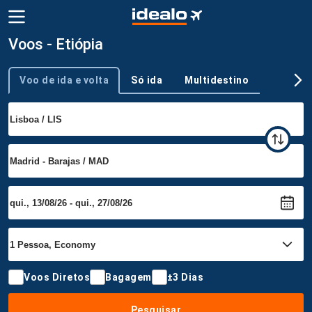
Voos - Etiópia
Voo de ida e volta
Só ida
Multidestino
Tipo de viagem
Voos Diretos
Bagagem
±3 Dias
Pesquisar