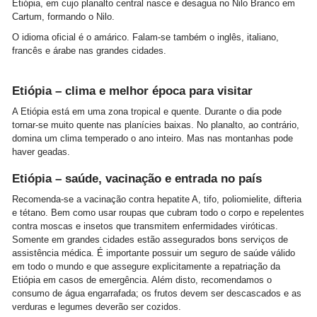
Etiópia, em cujo planalto central nasce e desagua no Nilo Branco em
Cartum, formando o Nilo.
O idioma oficial é o amárico. Falam-se também o inglês, italiano,
francês e árabe nas grandes cidades.
Etiópia – clima e melhor época para visitar
A Etiópia está em uma zona tropical e quente. Durante o dia pode
tornar-se muito quente nas planícies baixas. No planalto, ao contrário,
domina um clima temperado o ano inteiro. Mas nas montanhas pode
haver geadas.
Etiópia – saúde, vacinação e entrada no país
Recomenda-se a vacinação contra hepatite A, tifo, poliomielite, difteria
e tétano. Bem como usar roupas que cubram todo o corpo e repelentes
contra moscas e insetos que transmitem enfermidades viróticas.
Somente em grandes cidades estão assegurados bons serviços de
assistência médica. É importante possuir um seguro de saúde válido
em todo o mundo e que assegure explicitamente a repatriação da
Etiópia em casos de emergência. Além disto, recomendamos o
consumo de água engarrafada; os frutos devem ser descascados e as
verduras e legumes deverão ser cozidos.