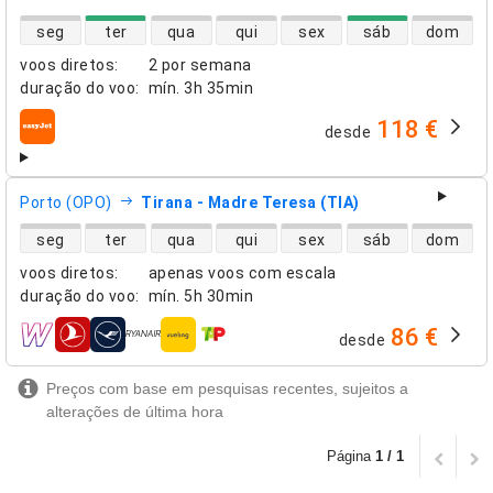
disponibilidade de voos diretos
seg
ter
qua
qui
sex
sáb
dom
voos diretos
:
2 por semana
duração do voo
:
mín.
3h 35min
118 €
desde
companhias aéreas
Porto (OPO)
Tirana - Madre Teresa (TIA)
disponibilidade de voos diretos
seg
ter
qua
qui
sex
sáb
dom
voos diretos
:
apenas voos com escala
duração do voo
:
mín.
5h 30min
86 €
desde
companhias aéreas
Preços com base em pesquisas recentes, sujeitos a
alterações de última hora
Página
1 / 1