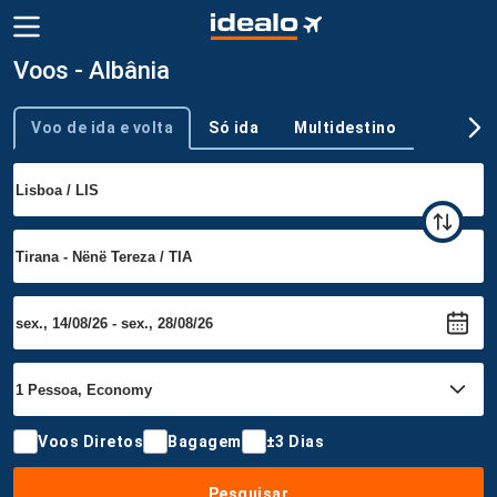
Voos - Albânia
Voo de ida e volta
Só ida
Multidestino
Tipo de viagem
Voos Diretos
Bagagem
±3 Dias
Pesquisar