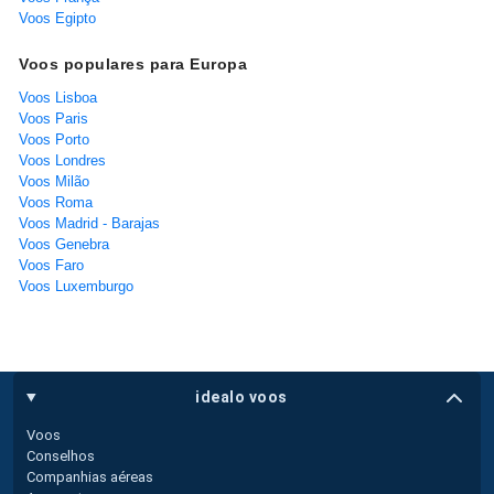
Voos Egipto
Voos populares para Europa
Voos Lisboa
Voos Paris
Voos Porto
Voos Londres
Voos Milão
Voos Roma
Voos Madrid - Barajas
Voos Genebra
Voos Faro
Voos Luxemburgo
idealo voos
Voos
Conselhos
Companhias aéreas