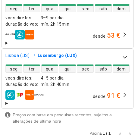
disponibilidade de voos diretos
seg
ter
qua
qui
sex
sáb
dom
voos diretos
:
3–9 por dia
duração do voo
:
mín.
2h 15min
53 €
desde
companhias aéreas
Lisboa (LIS)
Luxemburgo (LUX)
disponibilidade de voos diretos
seg
ter
qua
qui
sex
sáb
dom
voos diretos
:
4–5 por dia
duração do voo
:
mín.
2h 40min
91 €
desde
companhias aéreas
Preços com base em pesquisas recentes, sujeitos a
alterações de última hora
Página
1 / 1