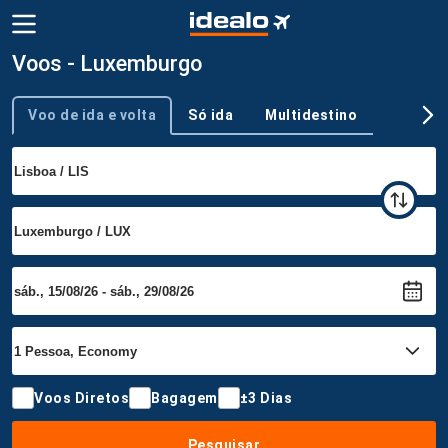
Voos - Luxemburgo
Voo de ida e volta
Só ida
Multidestino
Tipo de viagem
Voos Diretos
Bagagem
±3 Dias
Pesquisar