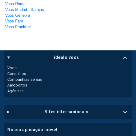
Voos Roma
Voos Madrid - Barajas
Voos Genebra
Voos Faro
Voos Frankfurt
idealo voos
Voos
Conselhos
Companhias aéreas
Aeroportos
Agências
sites internacionais
nossa aplicação móvel