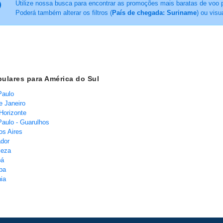
Utilize nossa busca para encontrar as promoções mais baratas de voo 
Poderá também alterar os filtros (
País de chegada: Suriname
) ou visu
ulares para América do Sul
Paulo
e Janeiro
Horizonte
aulo - Guarulhos
s Aires
dor
leza
bá
iba
ia