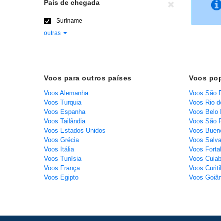
País de chegada
Suriname
outras
Voos para outros países
Voos pop
Voos Alemanha
Voos São 
Voos Turquia
Voos Rio d
Voos Espanha
Voos Belo 
Voos Tailândia
Voos São P
Voos Estados Unidos
Voos Bueno
Voos Grécia
Voos Salva
Voos Itália
Voos Forta
Voos Tunísia
Voos Cuia
Voos França
Voos Curit
Voos Egipto
Voos Goiân