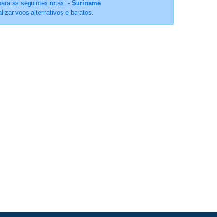
para as seguintes rotas:
- Suriname
alizar voos alternativos e baratos.